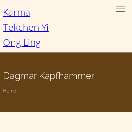
Karma
Tekchen Yi
Ong Ling
Dagmar Kapfhammer
Home