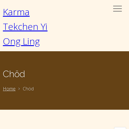
Karma
Tekchen Yi
Ong Ling
Chöd
Home
Chöd