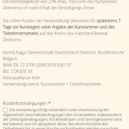
Die Anmeldegebühr von 20% (max. 100 Euro) des Kurspreises
überweise ich nach Erhalt der Bestätigungs-Email.
Die vollen Kosten der Veranstaltung überweise ich
spätestens 7
Tage vor Kursbeginn unter Angabe der Kursnummer und des
Teilnehmernamens
auf das Konto des Halscheid Retreat
Zentrums:
Karma Kagyü Gemeinschaft Deutschland Tibetisch- Buddhistische
Religion
IBAN: DE 72 3705 0299 0018 0061 97
BIC: COKSDE 33
Kreissparkasse Köln
Verwendungszweck: Kursnummer + Teilnehmername
Rücktrittsbedingungen
*
Die Anmeldung erfolgt verbindlich unter Anerkennung der
Allgemeinen Geschäftsbedingungen des Veranstalters. Insbesondere
die Zahlungsbedingungen, Rücktrittsfristen und Stornogebühren sind
mir bekannt und ich akzeptiere diese. Bei einem Rücktritt des
Teilnehmers bis zu einer Woche vor Kursbeginn werden pauschale