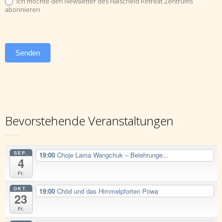
Ich möchte den Newsletter des Halscheid Retreat Zentrums
abonnieren
Senden
Bevorstehende Veranstaltungen
SEP.
19:00
Choje Lama Wangchuk – Belehrunge...
4
Fr.
OKT.
19:00
Chöd und das Himmelpforten Powa
23
Fr.