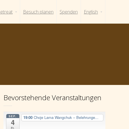
etreat
Besuch planen
Spenden
English
Bevorstehende Veranstaltungen
SEP.
19:00
Choje Lama Wangchuk – Belehrunge...
4
Fr.