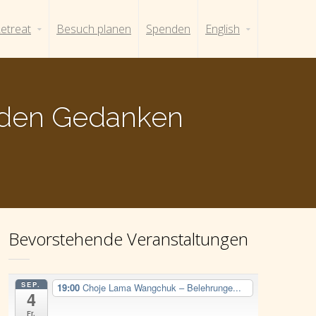
etreat
Besuch planen
Spenden
English
enden Gedanken
Bevorstehende Veranstaltungen
SEP.
19:00
Choje Lama Wangchuk – Belehrunge...
4
Fr.