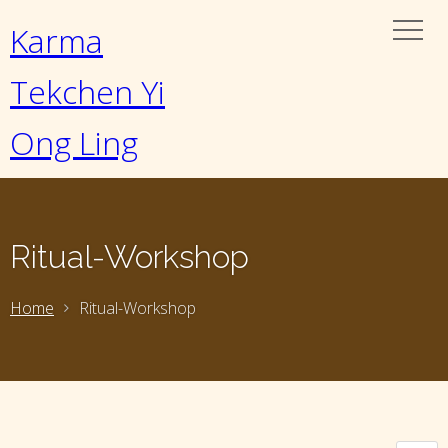
Karma
Tekchen Yi
Ong Ling
Ritual-Workshop
Home
Ritual-Workshop