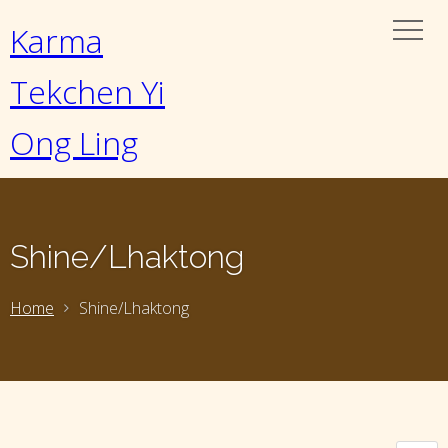
Karma
Tekchen Yi
Ong Ling
Shine/Lhaktong
Home
Shine/Lhaktong