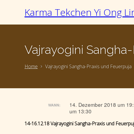
Karma Tekchen Yi Ong Li
Vajrayogini Sangha-
Home
Vajrayogini Sangha-Praxis und Feuerpuja
14. Dezember 2018 um 19:
WANN:
um 13:30
14-16.12.18 Vajrayogini Sangha-Praxis und Feuerpu