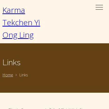
Karma
Tekchen Yi
Ong Ling
Links
Home
Links