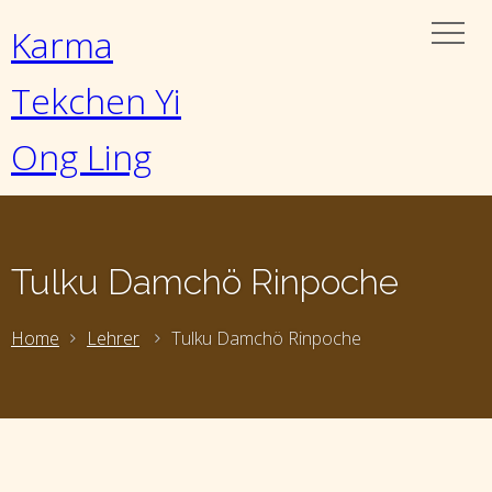
Karma
Tekchen Yi
Ong Ling
Tulku Damchö Rinpoche
Home
Lehrer
Tulku Damchö Rinpoche